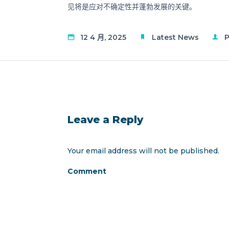
见将是应对不确定性并蓬勃发展的关键。
12 4 月, 2025
Latest News
P
Leave a Reply
Your email address will not be published.
Comment