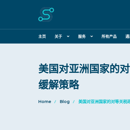
主页
关于
服务
所有产品
通
美国对亚洲国家的对
缓解策略
Home
Blog
美国对亚洲国家的对等关税政策