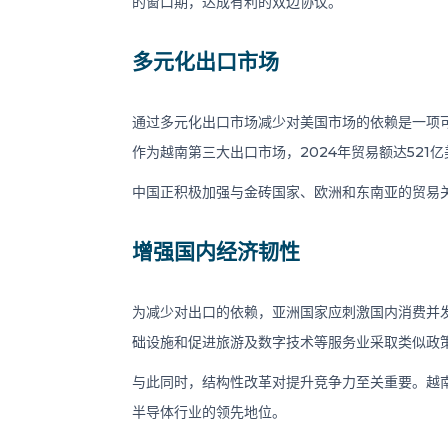
的窗口期，达成有利的双边协议。
多元化出口市场
通过多元化出口市场减少对美国市场的依赖是一项可
作为越南第三大出口市场，2024年贸易额达521
中国正积极加强与金砖国家、欧洲和东南亚的贸易
增强国内经济韧性
为减少对出口的依赖，亚洲国家应刺激国内消费并
础设施和促进旅游及数字技术等服务业采取类似政
与此同时，结构性改革对提升竞争力至关重要。越南
半导体行业的领先地位。