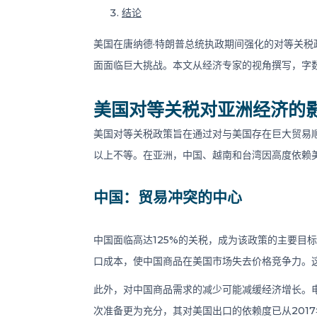
结论
美国在唐纳德·特朗普总统执政期间强化的对等关
面面临巨大挑战。本文从经济专家的视角撰写，字
美国对等关税对亚洲经济的
美国对等关税政策旨在通过对与美国存在巨大贸易顺
以上不等。在亚洲，中国、越南和台湾因高度依赖
中国：贸易冲突的中心
中国面临高达125%的关税，成为该政策的主要
口成本，使中国商品在美国市场失去价格竞争力。
此外，对中国商品需求的减少可能减缓经济增长。电
次准备更为充分，其对美国出口的依赖度已从2017