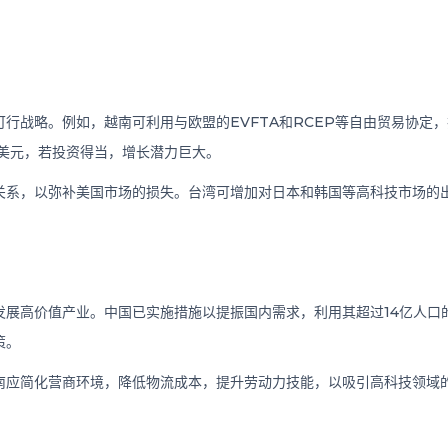
行战略。例如，越南可利用与欧盟的EVFTA和RCEP等自由贸易协定
亿美元，若投资得当，增长潜力巨大。
关系，以弥补美国市场的损失。台湾可增加对日本和韩国等高科技市场的
发展高价值产业。中国已实施措施以提振国内需求，利用其超过14亿人口
策。
应简化营商环境，降低物流成本，提升劳动力技能，以吸引高科技领域的