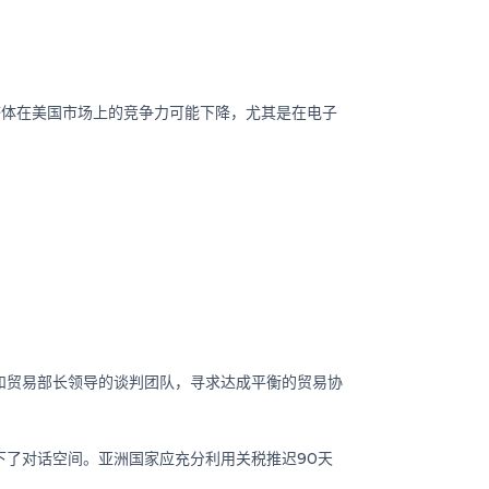
济体在美国市场上的竞争力可能下降，尤其是在电子
和贸易部长领导的谈判团队，寻求达成平衡的贸易协
了对话空间。亚洲国家应充分利用关税推迟90天