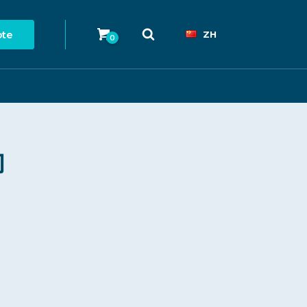
ote
ZH
0
响