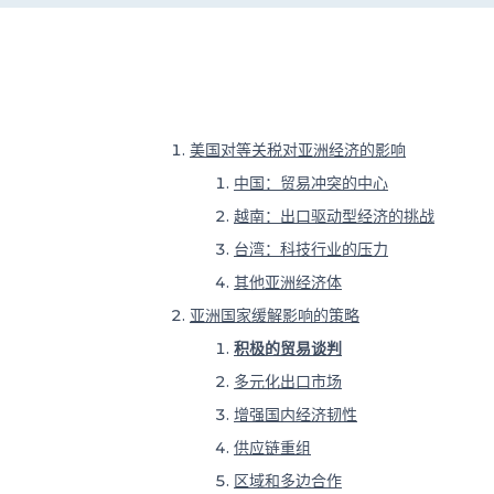
美国对等关税对亚洲经济的影响
中国：贸易冲突的中心
越南：出口驱动型经济的挑战
台湾：科技行业的压力
其他亚洲经济体
亚洲国家缓解影响的策略
积极的贸易谈判
多元化出口市场
增强国内经济韧性
供应链重组
区域和多边合作