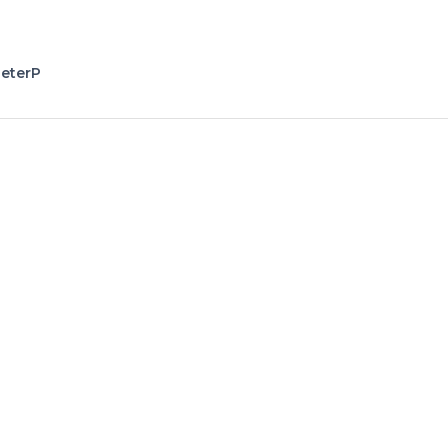
eterP