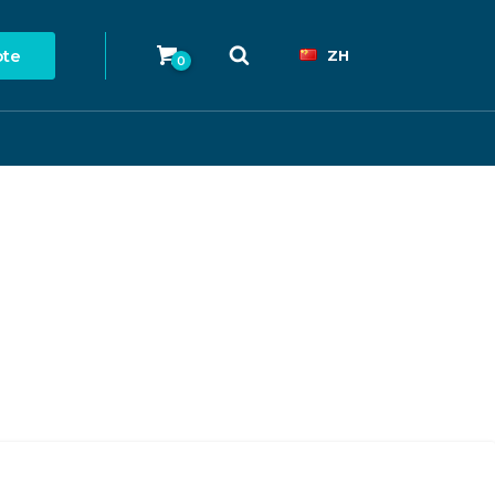
ote
ZH
0