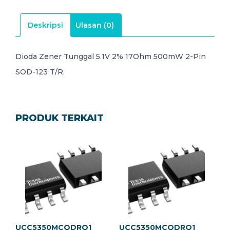
Deskripsi
Ulasan (0)
Dioda Zener Tunggal 5.1V 2% 17Ohm 500mW 2-Pin
SOD-123 T/R.
PRODUK TERKAIT
UCC5350MCQDRQ1
UCC5350MCQDRQ1