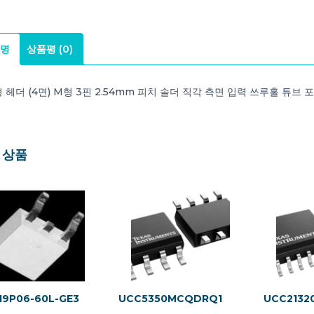
명
상품평 (0)
 헤더 (4면) M형 3핀 2.54mm 피치 솔더 직각 측면 입력 쓰루홀 튜브 
 상품
9P06-60L-GE3
UCC5350MCQDRQ1
UCC213