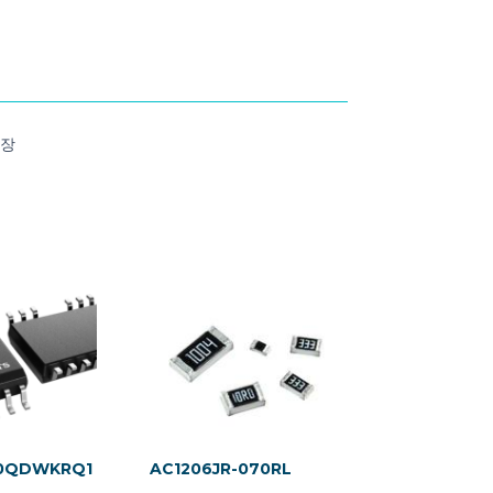
포장
20QDWKRQ1
AC1206JR-070RL