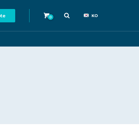
ote
KO
0