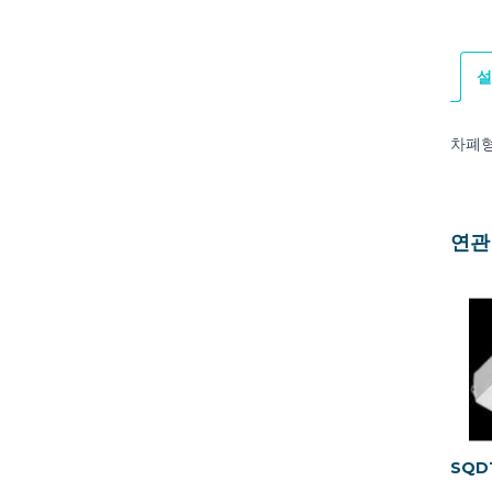
설
차폐형
연관
SQD1