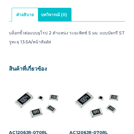
คำอธิบาย
บทวิจารณ์ (0)
บล็อกขั้วต่อแบบยุโรป 2 ตำแหน่ง ระยะพิทช์ 5 มม. แบบบัดกรี ST
รูทะลุ 13.5A/หน้าสัมผัส
สินค้าที่เกี่ยวข้อง
AC1206JR-070RL
AC1206JR-070RL