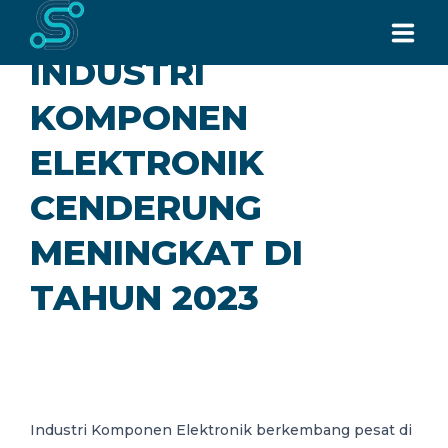
INDUSTRI
BERANDA
KOMPONEN
TENTANG KAMI
ELEKTRONIK
LAYANAN
CENDERUNG
MENINGKAT DI
SEMUA PRODUK
TAHUN 2023
BERITA
HUBUNGI KAMI
Request for Quote
Industri Komponen Elektronik berkembang pesat di